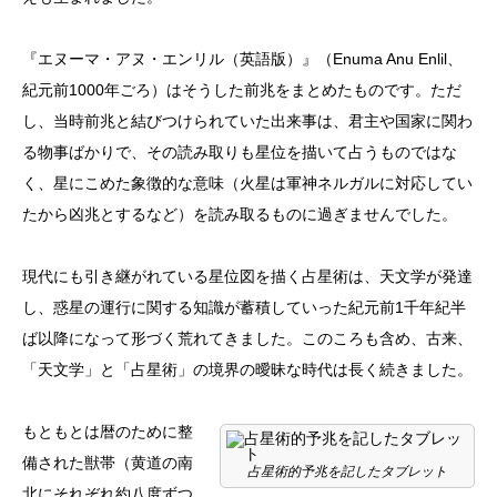
『
エヌーマ・アヌ・エンリル
（英語版）
』（Enuma Anu Enlil、
紀元前1000年ごろ）はそうした前兆をまとめたものです。ただ
し、当時前兆と結びつけられていた出来事は、君主や国家に関わ
る物事ばかりで、その読み取りも星位を描いて占うものではな
く、星にこめた象徴的な意味（火星は軍神ネルガルに対応してい
たから凶兆とするなど）を読み取るものに過ぎませんでした。
現代にも引き継がれている星位図を描く占星術は、天文学が発達
し、惑星の運行に関する知識が蓄積していった紀元前1千年紀半
ば以降になって形づく荒れてきました。このころも含め、古来、
「天文学」と「占星術」の境界の曖昧な時代は長く続きました。
もともとは暦のために整
備された獣帯（黄道の南
占星術的予兆を記したタブレット
北にそれぞれ約八度ずつ